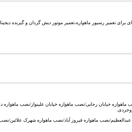
ی برای تعمیر رسیور ماهواره،تعمیر موتور دیش گردان و گیرنده دیجیتا
اهواره خیابان رجایی/نصب ماهواره خیابان علینواز/نصب ماهواره دول
وجردی.
ه عبدالعظیم/نصب ماهواره فیروز آباد/نصب ماهواره شهرک علائین/نص