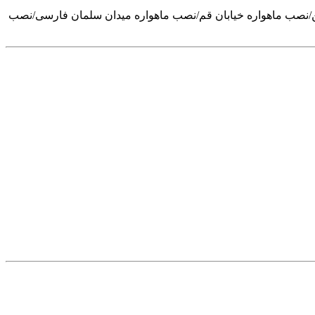
ب ماهواره سه راه ورامین/نصب ماهواره خیابان قم/نصب ماهواره میدان سلمان فارسی/نصب