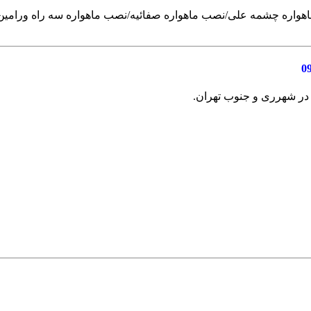
ن آرد ایران/نصب ماهواره خیابان 24 متری/نصب ماهواره چشمه علی/نصب ماهواره صفائیه/نص