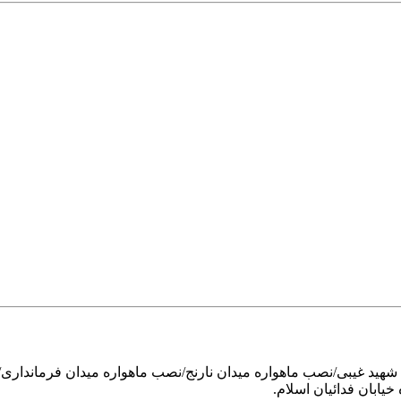
هید غیبی/نصب ماهواره میدان نارنج/نصب ماهواره میدان فرمانداری
یابان فدائیان اسلام.