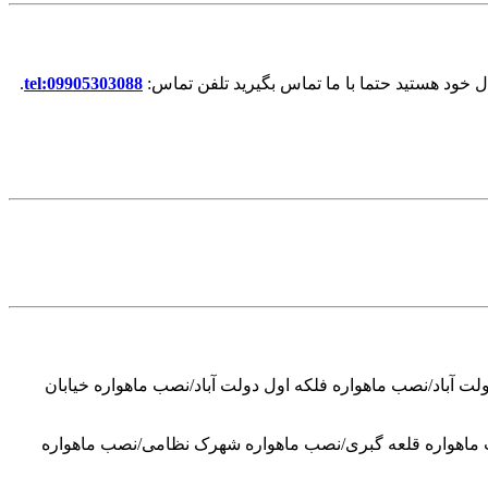
ل خود هستید حتما با ما تماس بگیرید تلفن تماس:
tel:09905303088
.
ت آباد/نصب ماهواره فلکه اول دولت آباد/نصب ماهواره خیابان
ب ماهواره قلعه گبری/نصب ماهواره شهرک نظامی/نصب ماهواره